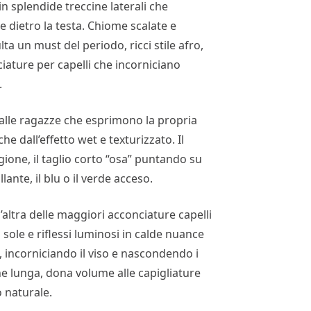
n splendide treccine laterali che
e dietro la testa. Chiome scalate e
ta un must del periodo, ricci stile afro,
iature per capelli che incorniciano
.
 alle ragazze che esprimono la propria
he dall’effetto wet e texturizzato. Il
gione, il taglio corto “osa” puntando su
llante, il blu o il verde acceso.
n’altra delle maggiori acconciature capelli
i sole e riflessi luminosi in calde nuance
 incorniciando il viso e nascondendo i
 che lunga, dona volume alle capigliature
o naturale.