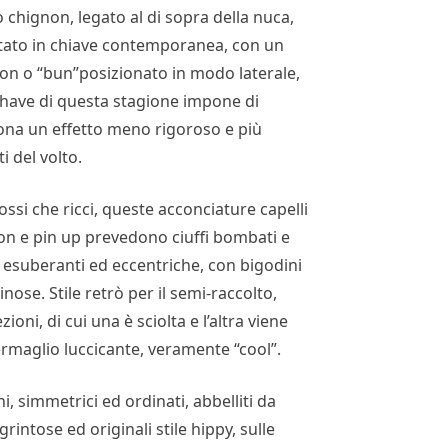
co chignon, legato al di sopra della nuca,
etato in chiave contemporanea, con un
non o “bun”posizionato in modo laterale,
t have di questa stagione impone di
dona un effetto meno rigoroso e più
 del volto.
mossi che ricci, queste acconciature capelli
n ton e pin up prevedono ciuffi bombati e
l, esuberanti ed eccentriche, con bigodini
se. Stile retrò per il semi-raccolto,
ioni, di cui una è sciolta e l’altra viene
ermaglio luccicante, veramente “cool”.
ghi, simmetrici ed ordinati, abbelliti da
rintose ed originali stile hippy, sulle