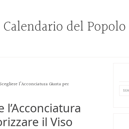
Calendario del Popolo
Prim
Side
egliere l’Acconciatura Giusta per
Sear
this
 l’Acconciatura
webs
rizzare il Viso