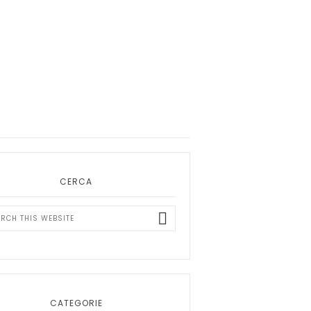
ary
bar
CERCA
ch
ite
CATEGORIE