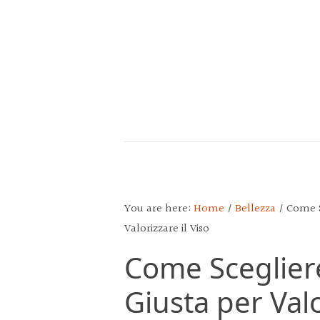
Skip
Skip
Skip
to
to
to
main
primary
footer
content
sidebar
CALENDARIO
DEL
POPOLO
You are here:
Home
/
Bellezza
/
Come Sc
Valorizzare il Viso
Come Scegliere
Giusta per Valo