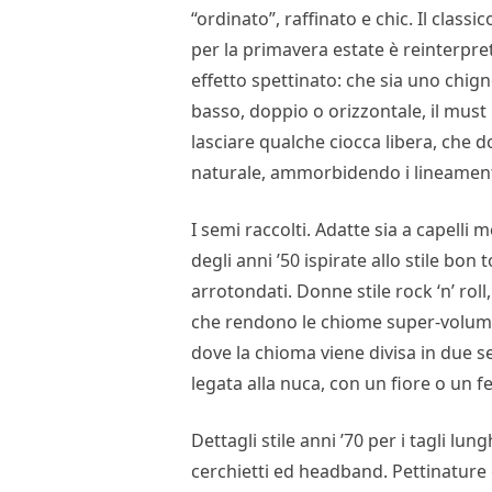
“ordinato”, raffinato e chic. Il classi
per la primavera estate è reinterpr
effetto spettinato: che sia uno chig
basso, doppio o orizzontale, il mus
lasciare qualche ciocca libera, che 
naturale, ammorbidendo i lineamenti
I semi raccolti. Adatte sia a capelli 
degli anni ’50 ispirate allo stile bo
arrotondati. Donne stile rock ‘n’ rol
che rendono le chiome super-volumino
dove la chioma viene divisa in due sez
legata alla nuca, con un fiore o un f
Dettagli stile anni ’70 per i tagli lun
cerchietti ed headband. Pettinature g