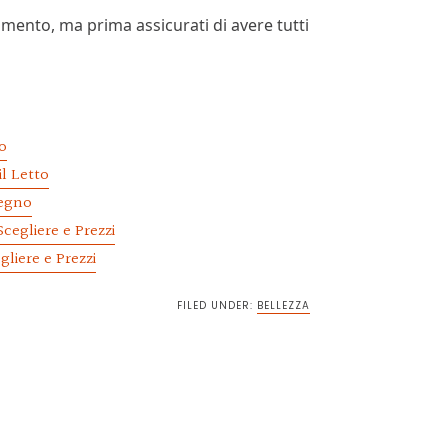
mento, ma prima assicurati di avere tutti
o
il Letto
Legno
egliere e Prezzi​
liere e Prezzi​
FILED UNDER:
BELLEZZA