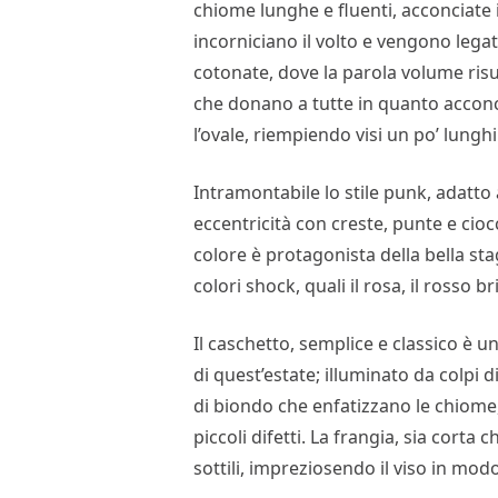
chiome lunghe e fluenti, acconciate i
incorniciano il volto e vengono legat
cotonate, dove la parola volume risul
che donano a tutte in quanto acconc
l’ovale, riempiendo visi un po’ lunghi
Intramontabile lo stile punk, adatto
eccentricità con creste, punte e ciocc
colore è protagonista della bella sta
colori shock, quali il rosa, il rosso bri
Il caschetto, semplice e classico è u
di quest’estate; illuminato da colpi d
di biondo che enfatizzano le chiome,
piccoli difetti. La frangia, sia corta
sottili, impreziosendo il viso in mod