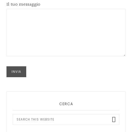
Il tuo messaggio
Primary
Sidebar
CERCA
Search
this