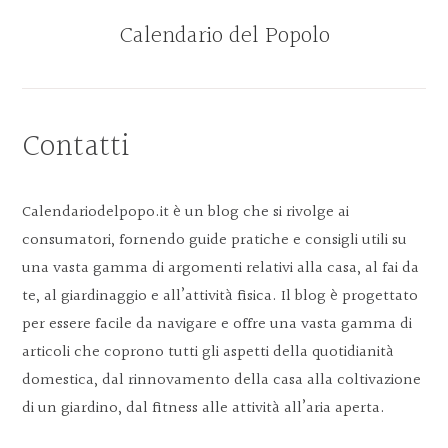
Skip
Skip
Skip
Calendario del Popolo
to
to
to
main
primary
footer
content
sidebar
CALENDARIO
DEL
POPOLO
Contatti
Calendariodelpopo.it è un blog che si rivolge ai
consumatori, fornendo guide pratiche e consigli utili su
una vasta gamma di argomenti relativi alla casa, al fai da
te, al giardinaggio e all’attività fisica. Il blog è progettato
per essere facile da navigare e offre una vasta gamma di
articoli che coprono tutti gli aspetti della quotidianità
domestica, dal rinnovamento della casa alla coltivazione
di un giardino, dal fitness alle attività all’aria aperta.