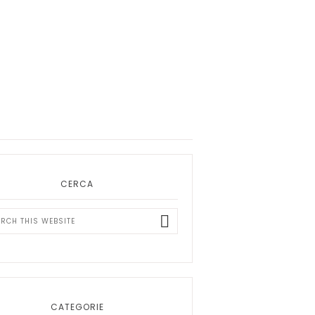
ary
bar
CERCA
ch
ite
CATEGORIE