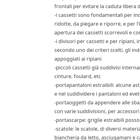
frontali per evitare la caduta libera
-i cassetti sono fondamentali per in
ridotte, da piegare e riporre, e per l
apertura dei cassetti scorrevoli e c
-i divisori per cassetti e per ripiani,
secondo uno dei criteri scelti, gli i
appoggiati ai ripiani
-piccoli cassetti già suddivisi inter
cinture, foulard, etc
-portapantaloni estraibili: alcune ast
e nel suddividere i pantaloni ed ev
-portaoggetti da appendere alle sbar
con varie suddivisioni, per accessor
-portascarpe: griglie estraibili poss
-scatole: le scatole, di diversi mater
biancheria da letto, asciugamani e 