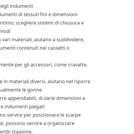
 degli indumenti
dumenti di tessuti fini e dimensioni
’intimo; scegliere sistemi di chiusura e
omodi
 in vari materiali, aiutano a suddividere,
ndumenti contenuti nei cassetti o
namente per gli accessori, come cravatte,
e in materiali diversi, aiutano nel riporre
etualmente le gonne
re appendiabiti, di varie dimensioni e
i e indumenti piegati
ono servire per posizionare le scarpe
iali, possono servire a organizzare
cambi stagione.