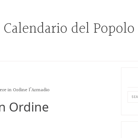
Calendario del Popolo
Prim
Side
e in Ordine l’Armadio
Sear
n Ordine
this
webs