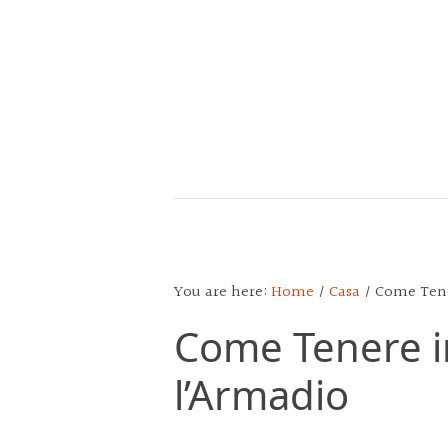
Skip
Skip
Skip
to
to
to
main
primary
footer
content
sidebar
CALENDARIO
DEL
POPOLO
You are here:
Home
/
Casa
/
Come Tener
Come Tenere i
l’Armadio