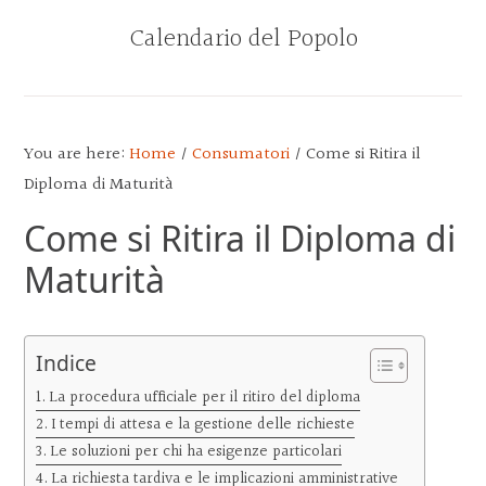
Skip
Skip
Skip
Calendario del Popolo
to
to
to
main
primary
footer
content
sidebar
CALENDARIO
DEL
POPOLO
You are here:
Home
/
Consumatori
/
Come si Ritira il
Diploma di Maturità
Come si Ritira il Diploma di
Maturità
Indice
La procedura ufficiale per il ritiro del diploma
I tempi di attesa e la gestione delle richieste
Le soluzioni per chi ha esigenze particolari
La richiesta tardiva e le implicazioni amministrative