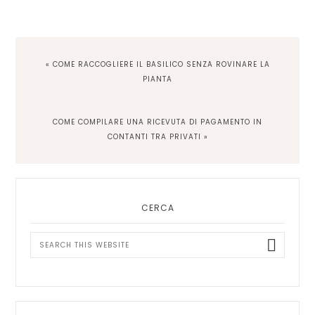
PREVIOUS
« COME RACCOGLIERE IL BASILICO SENZA ROVINARE LA
POST:
PIANTA
NEXT
COME COMPILARE UNA RICEVUTA DI PAGAMENTO IN
POST:
CONTANTI TRA PRIVATI »
Primary
Sidebar
CERCA
Search
this
website