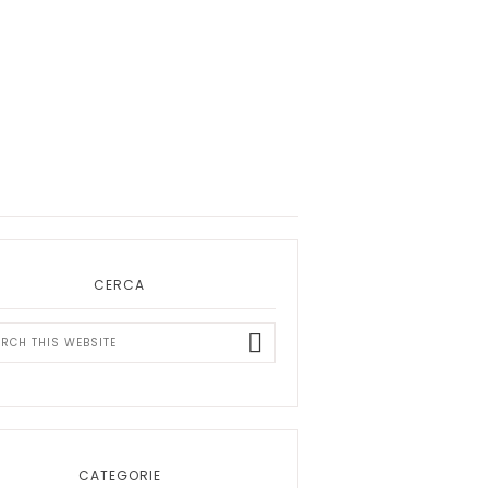
ary
bar
CERCA
ch
ite
CATEGORIE