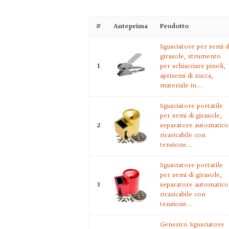
#
Anteprima
Prodotto
Sgusciatore per semi d
girasole, strumento
1
per schiacciare pinoli,
aprisemi di zucca,
materiale in...
Sgusciatore portatile
per semi di girasole,
2
separatore automatico
ricaricabile con
tensione...
Sgusciatore portatile
per semi di girasole,
3
separatore automatico
ricaricabile con
tensione...
Generico Sgusciatore