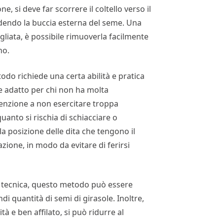
, si deve far scorrere il coltello verso il
idendo la buccia esterna del seme. Una
agliata, è possibile rimuoverla facilmente
no.
do richiede una certa abilità e pratica
re adatto per chi non ha molta
tenzione a non esercitare troppa
quanto si rischia di schiacciare o
a posizione delle dita che tengono il
ione, in modo da evitare di ferirsi
a tecnica, questo metodo può essere
di quantità di semi di girasole. Inoltre,
tà e ben affilato, si può ridurre al