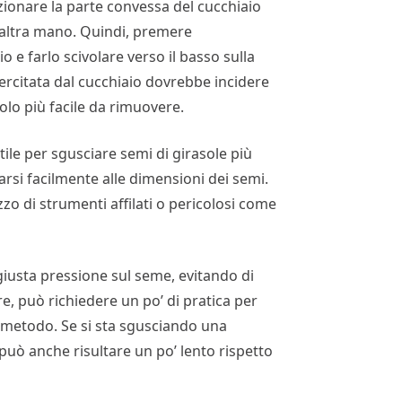
izionare la parte convessa del cucchiaio
l’altra mano. Quindi, premere
 e farlo scivolare verso il basso sulla
ercitata dal cucchiaio dovrebbe incidere
lo più facile da rimuovere.
le per sgusciare semi di girasole più
tarsi facilmente alle dimensioni dei semi.
izzo di strumenti affilati o pericolosi come
 giusta pressione sul seme, evitando di
re, può richiedere un po’ di pratica per
to metodo. Se si sta sgusciando una
 può anche risultare un po’ lento rispetto