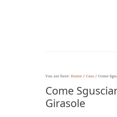
Skip
Skip
Skip
to
to
to
main
primary
footer
content
sidebar
CALENDARIO
DEL
POPOLO
You are here:
Home
/
Casa
/
Come Sgusc
Come Sgusciar
Girasole