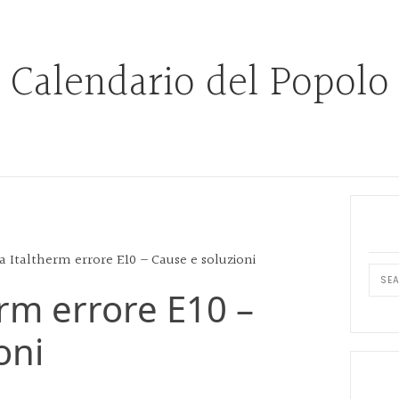
Calendario del Popolo
Prim
Side
a Italtherm errore E10​ – Cause e soluzioni
Sear
rm errore E10​ –
this
webs
oni