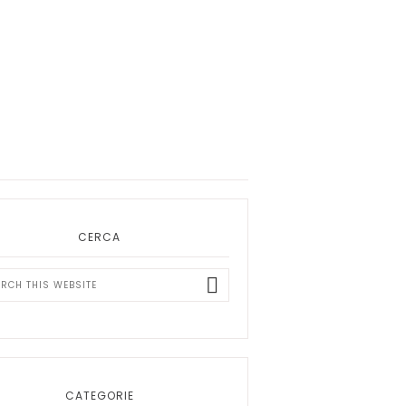
ary
bar
CERCA
ch
ite
CATEGORIE