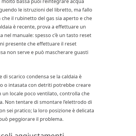
 è molto bassa puoi reintegrare acqua
uendo le istruzioni del libretto, ma fallo
che il rubinetto del gas sia aperto e che
aldaia è recente, prova a effettuare un
a nel manuale: spesso c’è un tasto reset
i presente che effettuare il reset
ausa non serve e può mascherare guasti
e di scarico condensa se la caldaia è
o o intasata con detriti potrebbe creare
in un locale poco ventilato, controlla che
ia. Non tentare di smontare l’elettrodo di
on sei pratico; la loro posizione è delicata
può peggiorare il problema.
iccoli aggiustamenti