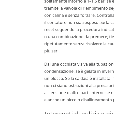
solitamente intorno a 1–1,5 bar; se
tramite la valvola di riempimento seg
con calma e senza forzare. Controlla 
il contatore non sia sospeso. Se la c
reset seguendo la procedura indicat
o una combinazione da premere; tien
ripetutamente senza risolvere la c
più seri.
Dai una occhiata visiva alla tubazion
condensazione: se è gelata in invern
un blocco. Se la caldaia è installata 
non ci siano ostruzioni alla presa ar
accensione o altre parti interne se n
e anche un piccolo disallineamento 
Interventi di pulizia e p