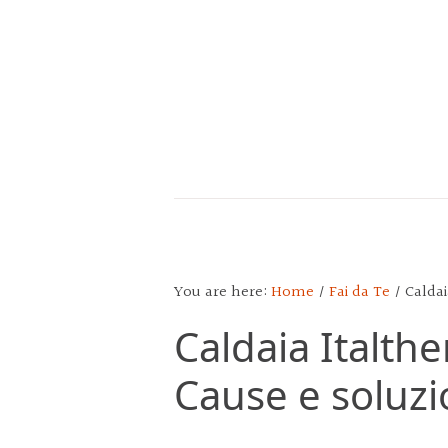
Skip
Skip
Skip
to
to
to
main
primary
footer
content
sidebar
CALENDARIO
DEL
POPOLO
You are here:
Home
/
Fai da Te
/
Caldai
Caldaia Italthe
Cause e soluzi