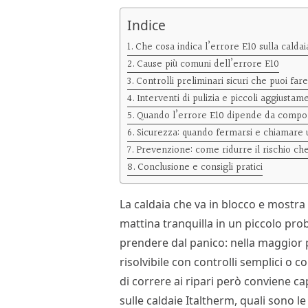
Indice
Che cosa indica l’errore E10 sulla caldai
Cause più comuni dell’errore E10
Controlli preliminari sicuri che puoi far
Interventi di pulizia e piccoli aggiustam
Quando l’errore E10 dipende da compon
Sicurezza: quando fermarsi e chiamare 
Prevenzione: come ridurre il rischio che
Conclusione e consigli pratici
La caldaia che va in blocco e mostr
mattina tranquilla in un piccolo prob
prendere dal panico: nella maggior p
risolvibile con controlli semplici o c
di correre ai ripari però conviene ca
sulle caldaie Italtherm, quali sono le